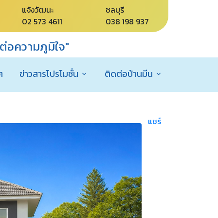
แจ้งวัฒนะ
ชลบุรี
02 573 4611
038 198 937
่อความภูมิใจ"
ๆ
ข่าวสารโปรโมชั่น
ติดต่อบ้านมีน
แชร์