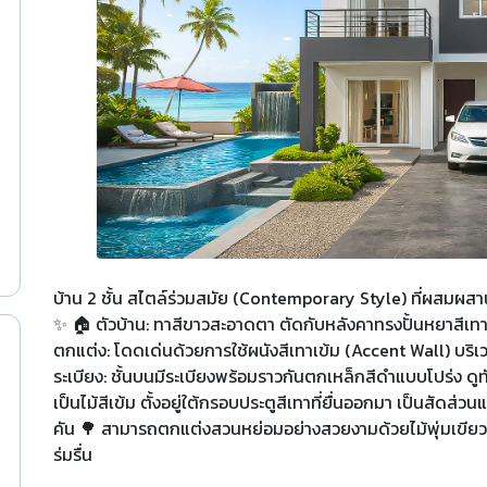
บ้าน 2 ชั้น สไตล์ร่วมสมัย (Contemporary Style) ที่ผสมผส
✨ 🏠 ตัวบ้าน: ทาสีขาวสะอาดตา ตัดกับหลังคาทรงปั้นหยาสีเทาเข
ตกแต่ง: โดดเด่นด้วยการใช้ผนังสีเทาเข้ม (Accent Wall) บริเว
ระเบียง: ชั้นบนมีระเบียงพร้อมราวกันตกเหล็กสีดำแบบโปร่ง ดูท
เป็นไม้สีเข้ม ตั้งอยู่ใต้กรอบประตูสีเทาที่ยื่นออกมา เป็นสัดส่ว
คัน 🌳 สามารถตกแต่งสวนหย่อมอย่างสวยงามด้วยไม้พุ่มเขียว
ร่มรื่น