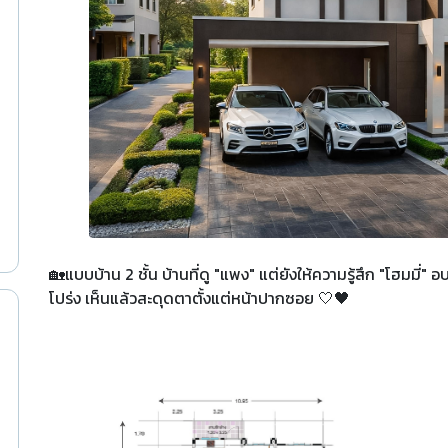
🏡แบบบ้าน 2 ชั้น บ้านที่ดู "แพง" แต่ยังให้ความรู้สึก "โฮมมี่" 
โปร่ง เห็นแล้วสะดุดตาตั้งแต่หน้าปากซอย 🤍🖤