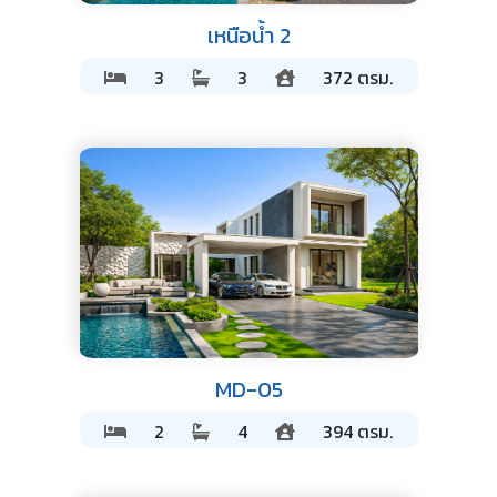
เหนือน้ำ 2
3
3
372 ตรม.
MD-05
2
4
394 ตรม.