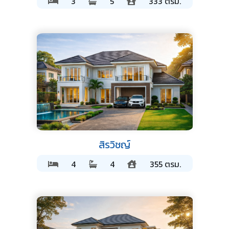
3
5
333 ตรม.
สิรวิชญ์
4
4
355 ตรม.