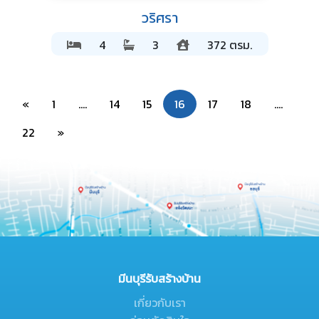
วริศรา
4
3
372 ตรม.
«
1
....
14
15
16
17
18
....
22
»
มีนบุรีรับสร้างบ้าน
เกี่ยวกับเรา